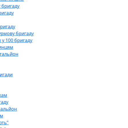
 бригаду
ригаду
бригаду
урмову бригаду
 у 100 бригаду
тинцям
атальйон
ригади
кам
гаду
атальйон
ям
ють"