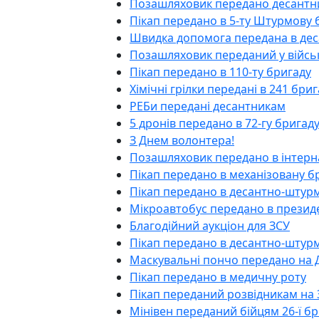
Позашляховик передано десантн
Пікап передано в 5-ту Штурмову 
Швидка допомога передана в де
Позашляховик переданий у війсь
Пікап передано в 110-ту бригаду
Хімічні грілки передані в 241 бри
РЕБи передані десантникам
5 дронів передано в 72-гу бригад
З Днем волонтера!
Позашляховик передано в інтерн
Пікап передано в механізовану б
Пікап передано в десантно-штур
Мікроавтобус передано в презид
Благодійний аукціон для ЗСУ
Пікап передано в десантно-штур
Маскувальні пончо передано на
Пікап передано в медичну роту
Пікап переданий розвідникам на
Мінівен переданий бійцям 26-ї б