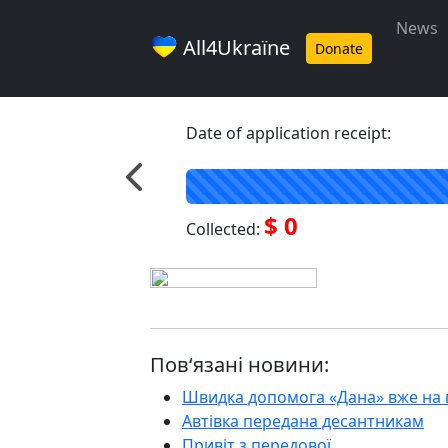
News
All4Ukraїne
Donate
Date of application receipt:
$ 0
Collected:
Пов‘язані новини:
Швидка допомога «Дана» вже на 
Автівка передана десантникам
Привіт з передової