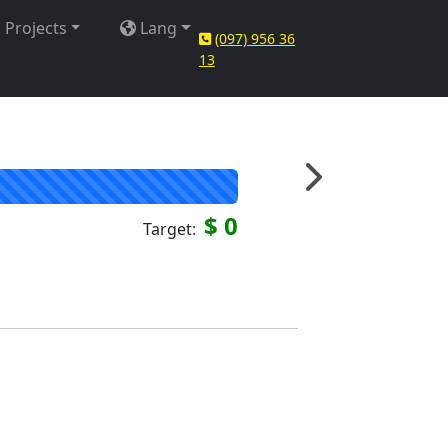
Projects
Lang
(097) 956 36
13
$ 0
Target: