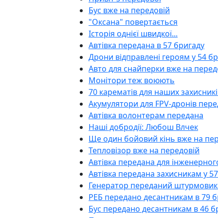
Бус вже на передовій
"Оксана" повертається
Історія однієї швидкої...
Автівка передана в 57 бригаду
Дрони відправлені героям у 54 б
Авто для снайперки вже на перед
Монітори теж воюють
70 карематів для наших захисникі
Акумулятори для FPV-дронів пере
Автівка волонтерам передана
Наші добродії: Любош Влчек
Ще один бойовий кінь вже на пе
Тепловізор вже на передовій
Автівка передана для інженерног
Автівка передана захисникам у 5
Генератор переданий штурмови
РЕБ передано десантникам в 79 б
Бус передано десантникам в 46 б