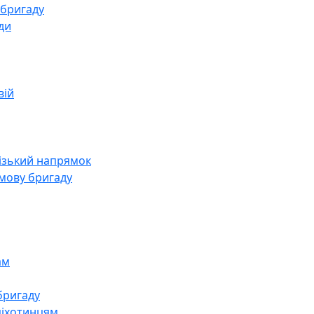
 бригаду
ди
вій
різький напрямок
рмову бригаду
ам
бригаду
піхотинцям