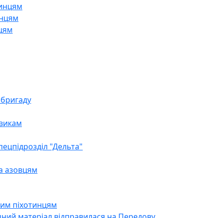
тинцям
инцям
цям
 бригаду
овикам
пецпідрозділ "Дельта"
а азовцям
им піхотинцям
чний матеріал відправилася на Передову