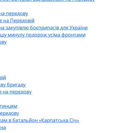
на передову
е на Передовій
 на закупівлю боєприпасів для України
ашу минулу подорож усіма фронтами
ову
вій
ову бригаду
я на передову
отинцям
передову
ам в батальйон «Карпатська Січ»
ана