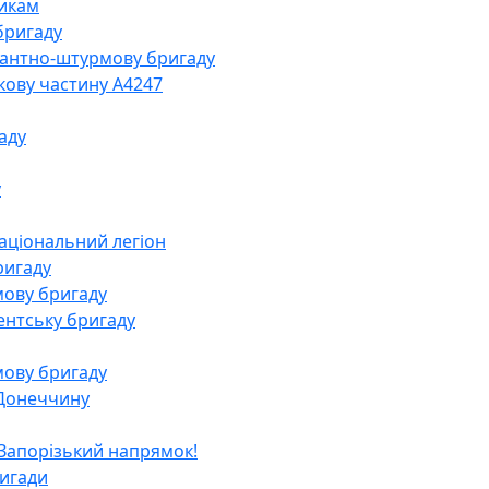
икам
бригаду
сантно-штурмову бригаду
кову частину А4247
гаду
у
аціональний легіон
ригаду
мову бригаду
ентську бригаду
мову бригаду
 Донеччину
 Запорізький напрямок!
ригади