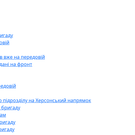
ригаду
овій
в вже на передовій
дані на фронт
редовій
о підрозділу на Херсонський напрямок
7 бригаду
кам
ригаду
ригаду