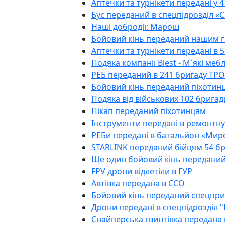
Аптечки та турнікети передані у 
Бус переданий в спецпідрозділ «
Наші добродії: Марош
Бойовий кінь переданий нашим г
Аптечки та турнікети передані в 
Подяка компанії Blest - М`які мебл
РЕБ переданий в 241 бригаду ТРО
Бойовий кінь переданий піхотин
Подяка від військових 102 бригад
Пікап переданий піхотинцям
Інструменти передані в ремонтну
РЕБи передані в батальйон «Ми
STARLINK переданий бійцям 54 б
Ще один бойовий кінь передани
FPV дрони відлетіли в ГУР
Автівка передана в ССО
Бойовий кінь переданий спецпр
Дрони передані в спецпідрозділ "
Снайперська гвинтівка передана 