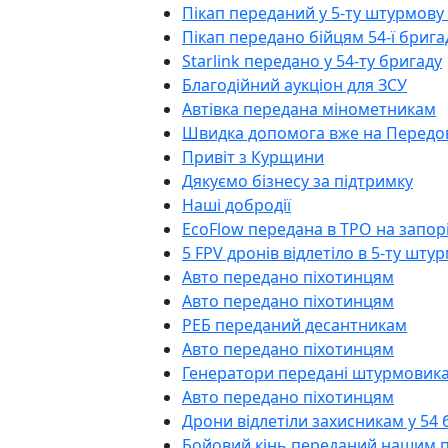
Пікап переданий у 5-ту штурмову
Пікап передано бійцям 54-ї брига
Starlink передано у 54-ту бригаду
Благодійний аукціон для ЗСУ
Автівка передана мінометникам
Швидка допомога вже на Передо
Привіт з Курщини
Дякуємо бізнесу за підтримку
Наші добродії
EcoFlow передана в ТРО на запо
5 FPV дронів відлетіло в 5-ту шту
Авто передано піхотинцям
Авто передано піхотинцям
РЕБ переданий десантникам
Авто передано піхотинцям
Генератори передані штурмовик
Авто передано піхотинцям
Дрони відлетіли захисникам у 54 
Бойовий кінь переданий нашим 