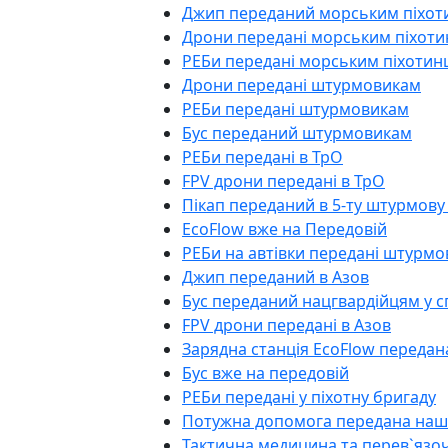
Джип переданий морським піхо
Дрони передані морським піхот
РЕБи передані морським піхотин
Дрони передані штурмовикам
РЕБи передані штурмовикам
Бус переданий штурмовикам
РЕБи передані в ТрО
FPV дрони передані в ТрО
Пікап переданий в 5-ту штурмову
EcoFlow вже на Передовій
РЕБи на автівки передані штурм
Джип переданий в Азов
Бус переданий нацгвардійцям у с
FPV дрони передані в Азов
Зарядна станція EcoFlow передан
Бус вже на передовій
РЕБи передані у піхотну бригаду
Потужна допомога передана наш
Тактична медицина та перев`язо