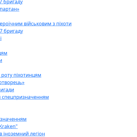
47 бригаду
Спартан»
ероїчним військовим з піхоти
57 бригаду
і
цям
и
 роту піхотинцям
ротворець»
ригади
й спецпризначенням
изначенням
Kraken"
в іноземний легіон