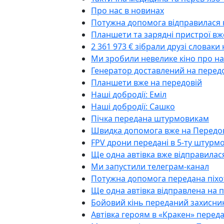
Про нас в новинах
Потужна допомога відправилася 
Планшети та зарядні пристрої вж
2 361 973 € зібрали друзі словаки
Ми зробили невелике кіно про н
Генератор доставлений на перед
Планшети вже на передовій
Наші добродії: Еміл
Наші добродії: Сашко
Пічка передана штурмовикам
Швидка допомога вже на Передо
FPV дрони передані в 5-ту штурм
Ще одна автівка вже відправилас
Ми запустили телеграм-канал
Потужна допомога передана піх
Ще одна автівка відправлена на 
Бойовий кінь переданий захисник
Автівка героям в «Кракен» перед