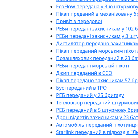
EcoFlow передана у 3-ю штурмову
Пікап преданий в механізовану б
Привіт з передової
РЕБи передані захисникам у 102 
РЕБи передані захисникам у 3 шт
Дистилятор передано захисникам
Пікап переданий морським піхо
Позашляховик переданий в 23 б
РЕБи передані морській піхоті
Джип переданий в ССО
Пікап передано захисникам 57 б
Бус переданий в ТРО
РЕБ переданий у 25 бригаду
Тепловізор переданий штурмови
РЕБ переданий в 5 штурмову бри
Дрон відлетів захисникам у 23 б
Автомобіль переданий піхотинц
Starlink переданий в підрозділ "Л