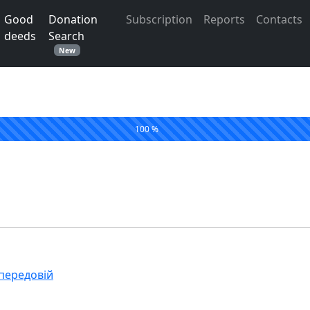
Good
Donation
Subscription
Reports
Contacts
deeds
Search
New
100 %
передовій