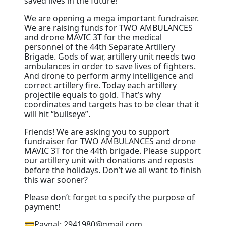
saved lives in the future!
We are opening a mega important fundraiser.
We are raising funds for TWO AMBULANCES
and drone MAVIC 3T for the medical
personnel of the 44th Separate Artillery
Brigade. Gods of war, artillery unit needs two
ambulances in order to save lives of fighters.
And drone to perform army intelligence and
correct artillery fire. Today each artillery
projectile equals to gold. That’s why
coordinates and targets has to be clear that it
will hit “bullseye”.
Friends! We are asking you to support
fundraiser for TWO AMBULANCES and drone
MAVIC 3T for the 44th brigade. Please support
our artillery unit with donations and reposts
before the holidays. Don’t we all want to finish
this war sooner?
Please don’t forget to specify the purpose of
payment!
💳Paypal: 2941980@gmail.com