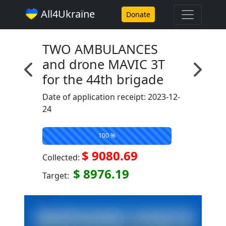
All4Ukraїne
Donate
TWO AMBULANCES
and drone MAVIC 3T
for the 44th brigade
Date of application receipt: 2023-12-
24
100 %
$ 9080.69
Collected:
$ 8976.19
Target: