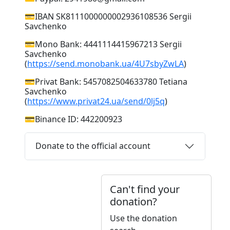
💳IBAN SK8111000000002936108536 Sergii
Savchenko
💳Mono Bank: 4441114415967213 Sergii
Savchenko
(
https://send.monobank.ua/4U7sbyZwLA
)
💳Privat Bank: 5457082504633780 Tetiana
Savchenko
(
https://www.privat24.ua/send/0lj5q
)
💳Binance ID: 442200923
Donate to the official account
Can't find your
donation?
Use the donation