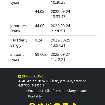
сума
10:30:35
44.05
2022-09-24
13:33:43
Johannes
44.05
2022-09-24
Frank
21:30:51
Perederiy
0.24
2022-09-25
Sergiy
13:57:21
Зібрана
597.62
2022-09-27
сума
11:12:21
(097) 956 36 13
All4Ukraine 2024 © Všetky práva vyhradené
ЄДРПОУ: 44845019
·
Povinnosti týkajúce sa poslaných súm
·
Kontakty