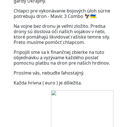
gardy Ukrajiny.
Chlapci pre vykonávanie bojových úloh súrne
potrebuju dron - Mavic 3 Combo 🦅🇺🇦.
Na vojne bez dronu je veľmi zložito. Predsa
drony sú doslova oči našich vojakov v nebi,
ktoré pomáhajú likvidovať rašiske temne sily.
Preto musíme pomôcť chlapcom.
Pripojili sme sa k finančnej zbierke na tuto
objednávku a vyzývame každého poslať
pomocnu platbu na dron pre našich hrdinov.
Prosíme vás, nebuďte ľahostajný.
Každa hrivna ( euro ) je dôležita.