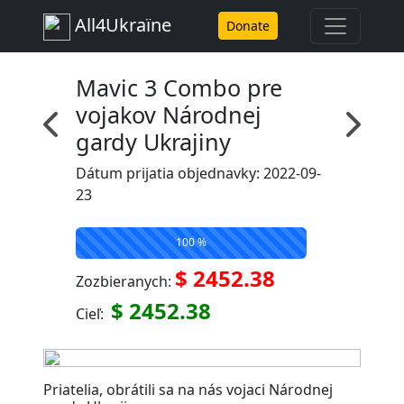
All4Ukraїne
Donate
Mavic 3 Combo pre
vojakov Národnej
gardy Ukrajiny
Dátum prijatia objednavky: 2022-09-
23
100 %
$ 2452.38
Zozbieranych:
$ 2452.38
Cieľ:
Priatelia, obrátili sa na nás vojaci Národnej