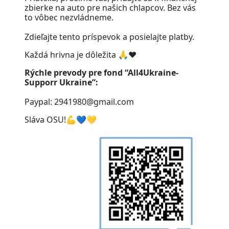
zbierke na auto pre našich chlapcov. Bez vás
to vôbec nezvládneme.
⠀
Zdieľajte tento príspevok a posielajte platby.
Každá hrivna je dôležita 🙏❤️
Rýchle prevody pre fond “All4Ukraine-
Supporr Ukraine”:
Paypal: 2941980@gmail.com
Sláva OSU!💪💙💛