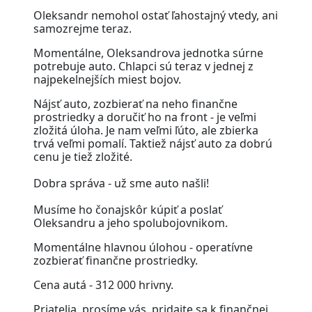
Oleksandr nemohol ostať ľahostajný vtedy, ani
samozrejme teraz.
Momentálne, Oleksandrova jednotka súrne
potrebuje auto. Chlapci sú teraz v jednej z
najpekelnejších miest bojov.
Nájsť auto, zozbierať na neho finančne
prostriedky a doručiť ho na front - je veľmi
zložitá úloha. Je nam veľmi ľúto, ale zbierka
trvá veľmi pomalí. Taktiež nájsť auto za dobrú
cenu je tiež zložité.
⠀
Dobra správa - už sme auto našli!
⠀
Musíme ho čonajskôr kúpiť a poslať
Oleksandru a jeho spolubojovnikom.
Momentálne hlavnou úlohou - operatívne
zozbierať finančne prostriedky.
Cena autá - 312 000 hrivny.
Priatelia, prosíme vás, pridajte sa k finančnej