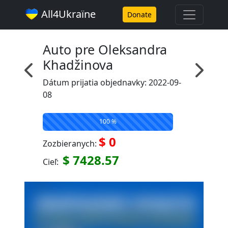
All4Ukraїne
Donate
Auto pre Oleksandra
Khadžinova
Dátum prijatia objednavky: 2022-09-
08
100 %
$ 0
Zozbieranych:
$ 7428.57
Cieľ: