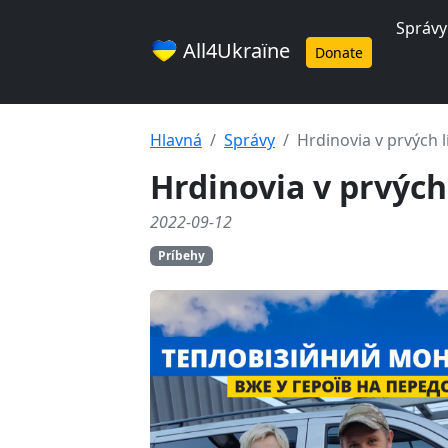
Správy
All4Ukraїne
Donate
Hlavná
Správy
Hrdinovia v prvých 
Hrdinovia v prvýc
2022-09-12
Príbehy