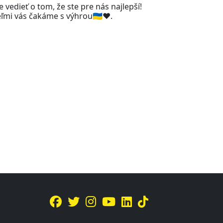
e vedieť o tom, že ste pre nás najlepší!
mi vás čakáme s výhrou🇺🇦❤️.