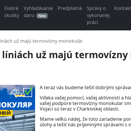
Dobré
Vyhľadávanie
Predplatné
Správy o
Kontak
skutky
daru
vykonanej
New
práci
líniách už majú termovízny monokulár
h líniách už majú termovízn
A teraz vás budeme tešiť dobrými správa
Vďaka vašej pomocí, vašej aktívnosti a hla
vašej podpore termovízny monokular sme 
Vojaci sú teraz v Charkivskej oblasti.
Mame veľkú nádej, že toto zariadenie po
úlohy a tešiť nás príjemnými správami s 