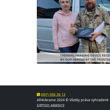
(097) 956 36 13
All4Ukraine 2024 © Všetky práva vyhradené
ЄДРПОУ: 44845019