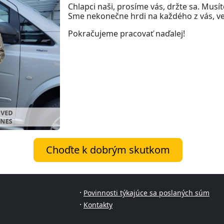
Chlapci naši, prosíme vás, držte sa. Musít
Sme nekonečne hrdi na každého z vás, veľ
Pokračujeme pracovať naďalej!
Choďte k dobrým skutkom
·
Povinnosti týkajúce sa poslaných súm
·
Kontakty