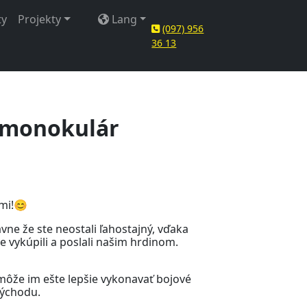
ty
Projekty
Lang
(097) 956
36 13
y monokulár
mi!😊
vne že ste neostali ľahostajný, vďaka
vykúpili a poslali našim hrdinom.
môže im ešte lepšie vykonavať bojové
východu.