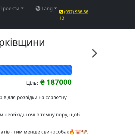
Проекти
Lang
(097) 956 36
13
арківщини
₴ 187000
Ціль:
рів для розвідки на славетну
ям необхідні очі в темну пору, щоб
натів - тим менше свинособак🔥🐷🐶.