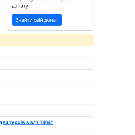
донату
Знайти свій донат
для героїв з в/ч 7404"