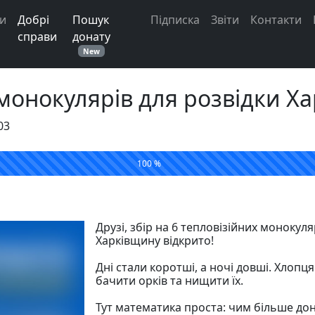
и
Добрі
Пошук
Підписка
Звіти
Контакти
справи
донату
New
 монокулярів для розвідки Х
03
100 %
Друзі, збір на 6 тепловізійних монокуля
Харківщину відкрито!
⠀
Дні стали коротші, а ночі довші. Хлопц
бачити орків та нищити їх.
⠀
Тут математика проста: чим більше до