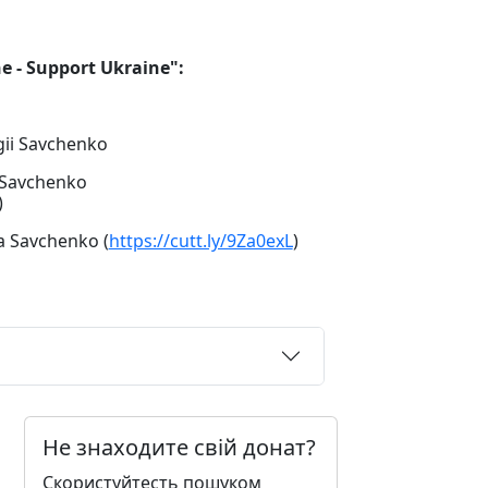
 - Support Ukraine":
ii Savchenko
 Savchenko
)
a Savchenko (
https://cutt.ly/9Za0exL
)
Не знаходите свій донат?
Скористуйтесть пошуком