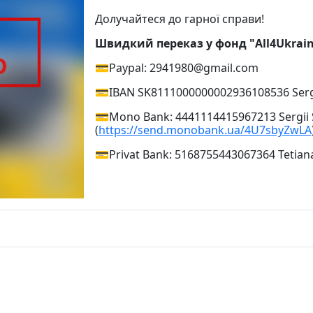
⠀
Долучайтеся до гарної справи!
Швидкий переказ у фонд "All4Ukraine
💳Paypal: 2941980@gmail.com
💳IBAN SK8111000000002936108536 Serg
💳Mono Bank: 4441114415967213 Sergii
(
https://send.monobank.ua/4U7sbyZwLA
💳Privat Bank: 5168755443067364 Tetian