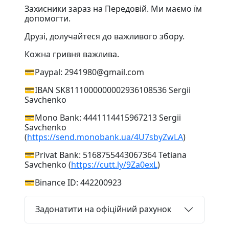
Захисники зараз на Передовій. Ми маємо їм
допомогти.
Друзі, долучайтеся до важливого збору.
Кожна гривня важлива.
💳Paypal: 2941980@gmail.com
💳IBAN SK8111000000002936108536 Sergii
Savchenko
💳Mono Bank: 4441114415967213 Sergii
Savchenko
(
https://send.monobank.ua/4U7sbyZwLA
)
💳Privat Bank: 5168755443067364 Tetiana
Savchenko (
https://cutt.ly/9Za0exL
)
💳Binance ID: 442200923
Задонатити на офіційний рахунок