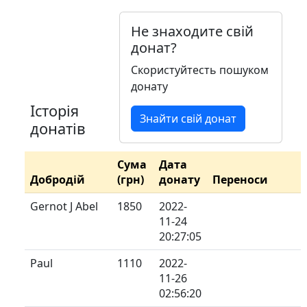
Не знаходите свій
донат?
Скористуйтесть пошуком
донату
Історія
Знайти свій донат
донатів
Сума
Дата
Добродій
(грн)
донату
Переноси
Gernot J Abel
1850
2022-
11-24
20:27:05
Paul
1110
2022-
11-26
02:56:20