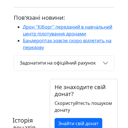
Пов‘язані новини:
Дрон "Кіборг" переданий в навчальний
центр пілотування дронами
Бандероптах зовсім скоро відлетить на
передову
Задонатити на офіційний рахунок
Не знаходите свій
донат?
Скористуйтесть пошуком
донату
Історія
Знайти свій донат
донатів