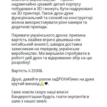
надзвичайно цікавий: деталі корпусу
побудовані в 3D і можуть бути надруковані
на 3D принтері. Також дрон дуже
функціональний та схожий на конструктор:
можна використовувати різні камери та
додаткові прилади. ⠀
Переваги українського дрона: приємна
вартість (майже втричі дешевша ніж
китайський аналог), швидка доставка
захисникам на передову, українське
виробництво. Ми вирішили спробувати в
роботі цей дрон та відкриваємо збір на цю
розробку! ⠀
Вартість її 2530$. ⠀
Друзі, давайте разом заДРОНАТимо на дуже
крутий винахід🙏❤️. ⠀
І вже зовсім скоро наші власні
бандеропташки будуть гнати окупантів в
шию з нашої землі.