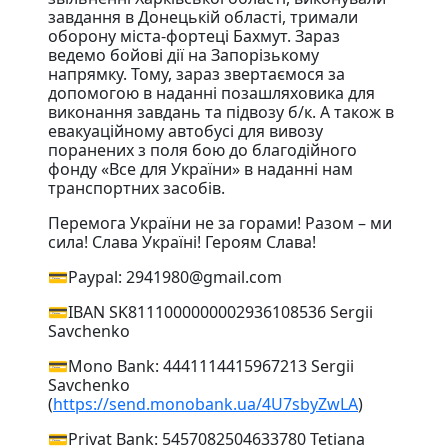
завдання в Донецькій області, тримали
оборону міста-фортеці Бахмут. Зараз
ведемо бойові дії на Запорізькому
напрямку. Тому, зараз звертаємося за
допомогою в наданні позашляховика для
виконання завдань та підвозу б/к. А також в
евакуаційному автобусі для вивозу
поранених з поля бою до благодійного
фонду «Все для України» в наданні нам
транспортних засобів.
Перемога України не за горами! Разом – ми
сила! Слава Україні! Героям Слава!
💳Paypal: 2941980@gmail.com
💳IBAN SK8111000000002936108536 Sergii
Savchenko
💳Mono Bank: 4441114415967213 Sergii
Savchenko
(
https://send.monobank.ua/4U7sbyZwLA
)
💳Privat Bank: 5457082504633780 Tetiana