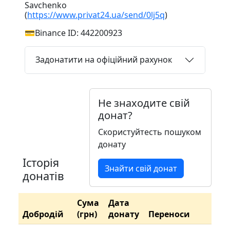
Savchenko
(
https://www.privat24.ua/send/0lj5q
)
💳Binance ID: 442200923
Задонатити на офіційний рахунок
Не знаходите свій
донат?
Скористуйтесть пошуком
донату
Історія
Знайти свій донат
донатів
Сума
Дата
Добродій
(грн)
донату
Переноси