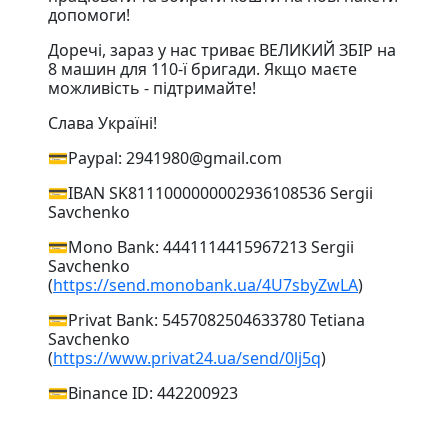
допомоги!
Доречі, зараз у нас триває ВЕЛИКИЙ ЗБІР на
8 машин для 110-ї бригади. Якщо маєте
можливість - підтримайте!
Слава Україні!
💳Paypal: 2941980@gmail.com
💳IBAN SK8111000000002936108536 Sergii
Savchenko
💳Mono Bank: 4441114415967213 Sergii
Savchenko
(
https://send.monobank.ua/4U7sbyZwLA
)
💳Privat Bank: 5457082504633780 Tetiana
Savchenko
(
https://www.privat24.ua/send/0lj5q
)
💳Binance ID: 442200923