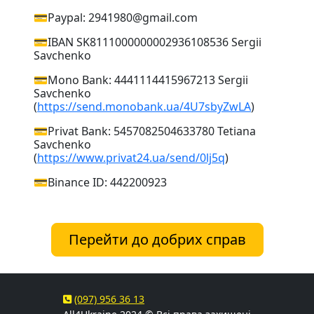
💳Paypal: 2941980@gmail.com
💳IBAN SK8111000000002936108536 Sergii
Savchenko
💳Mono Bank: 4441114415967213 Sergii
Savchenko
(
https://send.monobank.ua/4U7sbyZwLA
)
💳Privat Bank: 5457082504633780 Tetiana
Savchenko
(
https://www.privat24.ua/send/0lj5q
)
💳Binance ID: 442200923
Перейти до добрих справ
(097) 956 36 13