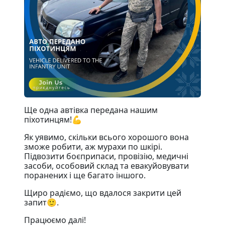
Ще одна автівка передана нашим
піхотинцям!💪
Як уявимо, скільки всього хорошого вона
зможе робити, аж мурахи по шкірі.
Підвозити боєприпаси, провізію, медичні
засоби, особовий склад та евакуйовувати
поранених і ще багато іншого.
Щиро радіємо, що вдалося закрити цей
запит🙂.
Працюємо далі!