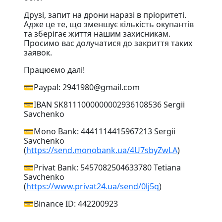
Друзі, запит на дрони наразі в пріоритеті.
Адже це те, що зменшує кількість окупантів
та зберігає життя нашим захисникам.
Просимо вас долучатися до закриття таких
заявок.
Працюємо далі!
💳Paypal: 2941980@gmail.com
💳IBAN SK8111000000002936108536 Sergii
Savchenko
💳Mono Bank: 4441114415967213 Sergii
Savchenko
(
https://send.monobank.ua/4U7sbyZwLA
)
💳Privat Bank: 5457082504633780 Tetiana
Savchenko
(
https://www.privat24.ua/send/0lj5q
)
💳Binance ID: 442200923