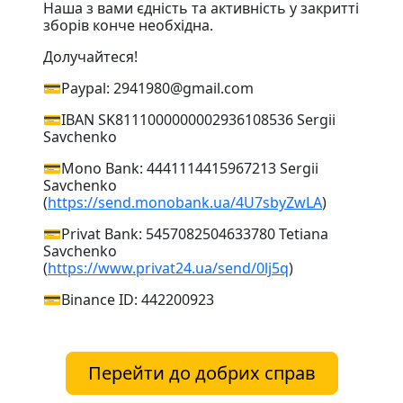
Наша з вами єдність та активність у закритті
зборів конче необхідна.
Долучайтеся!
💳Paypal: 2941980@gmail.com
💳IBAN SK8111000000002936108536 Sergii
Savchenko
💳Mono Bank: 4441114415967213 Sergii
Savchenko
(
https://send.monobank.ua/4U7sbyZwLA
)
💳Privat Bank: 5457082504633780 Tetiana
Savchenko
(
https://www.privat24.ua/send/0lj5q
)
💳Binance ID: 442200923
Перейти до добрих справ