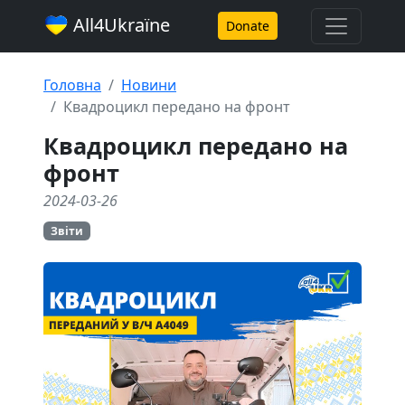
All4Ukraїne
Donate
Головна
Новини
Квадроцикл передано на фронт
Квадроцикл передано на
фронт
2024-03-26
Звіти