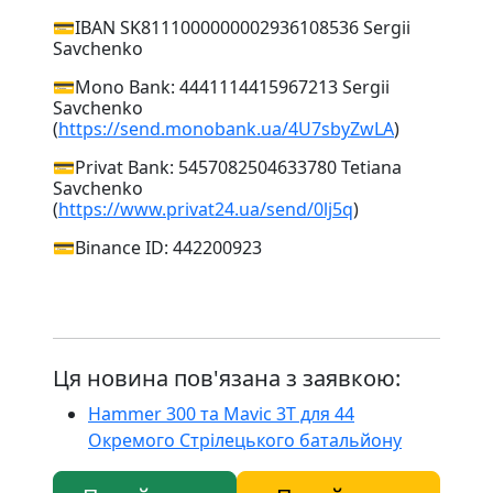
💳IBAN SK8111000000002936108536 Sergii
Savchenko
💳Mono Bank: 4441114415967213 Sergii
Savchenko
(
https://send.monobank.ua/4U7sbyZwLA
)
💳Privat Bank: 5457082504633780 Tetiana
Savchenko
(
https://www.privat24.ua/send/0lj5q
)
💳Binance ID: 442200923
Ця новина пов'язана з заявкою:
Hammer 300 та Mavic 3T для 44
Окремого Стрілецького батальйону