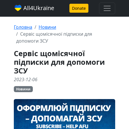
All4Ukraїne
Donate
Головна
Новини
Cервіс щомісячної підписки для
допомоги ЗСУ
Cервіс щомісячної
підписки для допомоги
ЗСУ
2023-12-06
Новини