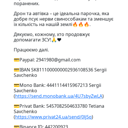
поранених.
Дрон та автівка – це ідеальна парочка, яка
добре псує нерви свинособакам та зменшує
їх кількість на нашій землі🔥🔥🔥.
Дякуємо, кожному, хто продовжує
допомагати ЗСУ!🙏❤️
Працюємо далі.
💳Paypal: 2941980@gmail.com
💳IBAN SK8111000000002936108536 Sergii
Savchenko
💳Mono Bank: 4441114415967213 Sergii
Savchenko
(
https://send.monobank.ua/4U7sbyZwLA
)
💳Privat Bank: 5457082504633780 Tetiana
Savchenko
(
https://www.privat24.ua/send/0lj5q
)
💳Binance ID: 442200923