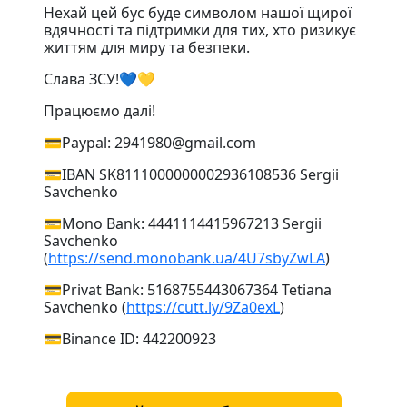
Нехай цей бус буде символом нашої щирої
вдячності та підтримки для тих, хто ризикує
життям для миру та безпеки.
Слава ЗСУ!💙💛
Працюємо далі!
💳Paypal: 2941980@gmail.com
💳IBAN SK8111000000002936108536 Sergii
Savchenko
💳Mono Bank: 4441114415967213 Sergii
Savchenko
(
https://send.monobank.ua/4U7sbyZwLA
)
💳Privat Bank: 5168755443067364 Tetiana
Savchenko (
https://cutt.ly/9Za0exL
)
💳Binance ID: 442200923