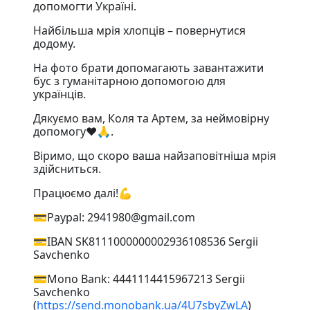
допомогти Україні.
Найбільша мрія хлопців – повернутися
додому.
На фото брати допомагають завантажити
бус з гуманітарною допомогою для
українців.
Дякуємо вам, Коля та Артем, за неймовірну
допомогу❤️🙏.
Віримо, що скоро ваша найзаповітніша мрія
здійсниться.
Працюємо далі!💪
💳Paypal: 2941980@gmail.com
💳IBAN SK8111000000002936108536 Sergii
Savchenko
💳Mono Bank: 4441114415967213 Sergii
Savchenko
(
https://send.monobank.ua/4U7sbyZwLA
)