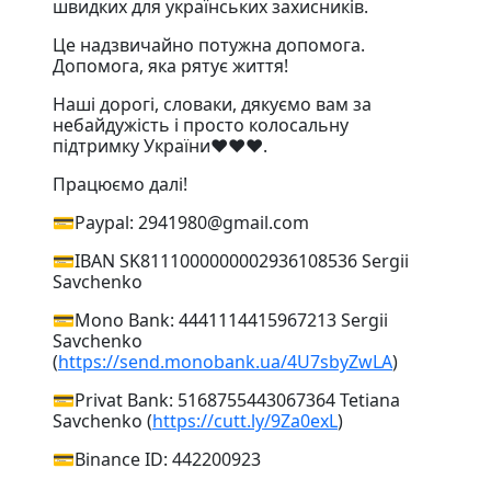
швидких для українських захисників.
Це надзвичайно потужна допомога.
Допомога, яка рятує життя!
Наші дорогі, словаки, дякуємо вам за
небайдужість і просто колосальну
підтримку України❤️❤️❤️.
Працюємо далі!
💳Paypal: 2941980@gmail.com
💳IBAN SK8111000000002936108536 Sergii
Savchenko
💳Mono Bank: 4441114415967213 Sergii
Savchenko
(
https://send.monobank.ua/4U7sbyZwLA
)
💳Privat Bank: 5168755443067364 Tetiana
Savchenko (
https://cutt.ly/9Za0exL
)
💳Binance ID: 442200923