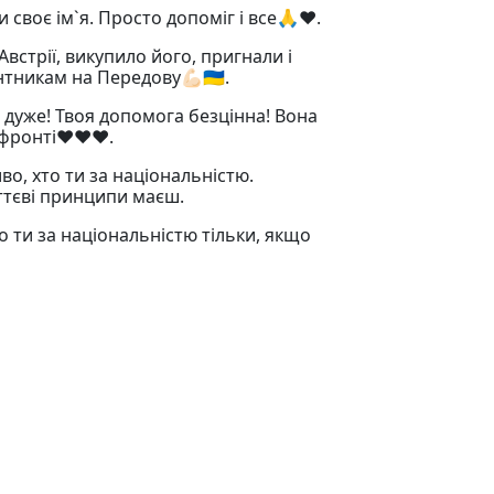
 своє ім`я. Просто допоміг і все🙏❤️.
стрії, викупило його, пригнали і
тникам на Передову💪🏻🇺🇦.
дуже! Твоя допомога безцінна! Вона
фронті❤️❤️❤️.
во, хто ти за національністю.
иттєві принципи маєш.
то ти за національністю тільки, якщо