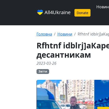
Новин
All4Ukraїne
Donate
Головна
Новини
Rfhtnf idblrj]a
Rfhtnf idblrj]aК
десантникам
2023-03-26
Звіти