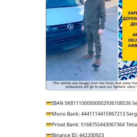
💳IBAN SK8111000000002936108536 Se
💳Mono Bank: 4441114415967213 Sergi
💳Privat Bank: 5168755443067364 Teti
💳Binance ID: 442200923