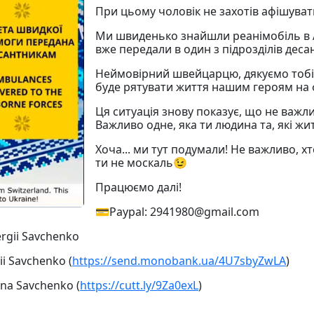
При цьому чоловік не захотів афішувати
Ми швиденько знайшли реанімобіль в Ав
вже передали в один з підрозділів десан
Неймовірний швейцарцю, дякуємо тобі 
буде рятувати життя нашим героям на 
Ця ситуація знову показує, що не важли
Важливо одне, яка ти людина та, які ж
Хоча... ми тут подумали! Не важливо, х
ти не москаль😉
Працюємо далі!
💳Paypal: 2941980@gmail.com
rgii Savchenko
i Savchenko (
https://send.monobank.ua/4U7sbyZwLA
)
ana Savchenko (
https://cutt.ly/9Za0exL
)