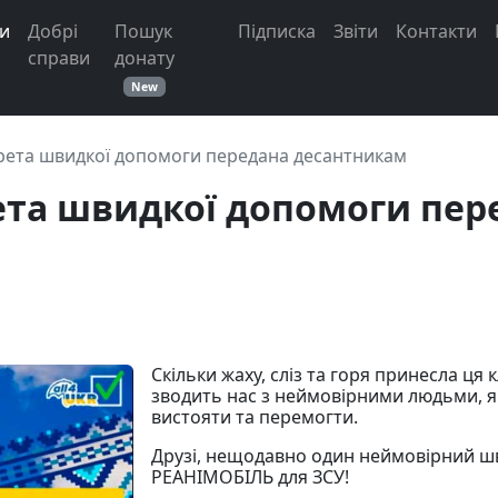
и
Добрі
Пошук
Підписка
Звіти
Контакти
справи
донату
New
Карета швидкої допомоги передана десантникам
арета швидкої допомоги пе
Скільки жаху, сліз та горя принесла ця 
зводить нас з неймовірними людьми, я
вистояти та перемогти.
Друзі, нещодавно один неймовірний ш
РЕАНІМОБІЛЬ для ЗСУ!