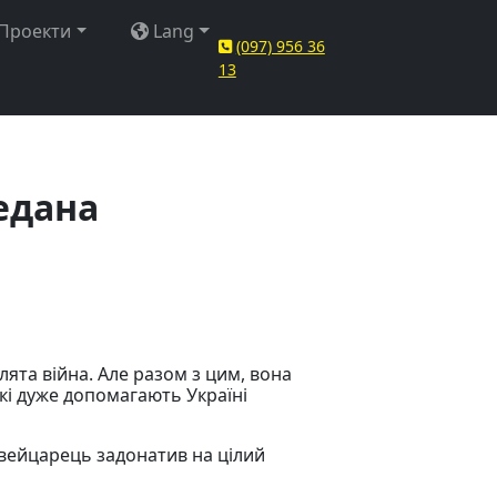
Проекти
Lang
(097) 956 36
13
редана
клята війна. Але разом з цим, вона
кі дуже допомагають Україні
вейцарець задонатив на цілий