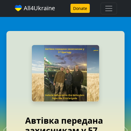
All4Ukraїne
Donate
Автівка передана
захисникам у 57