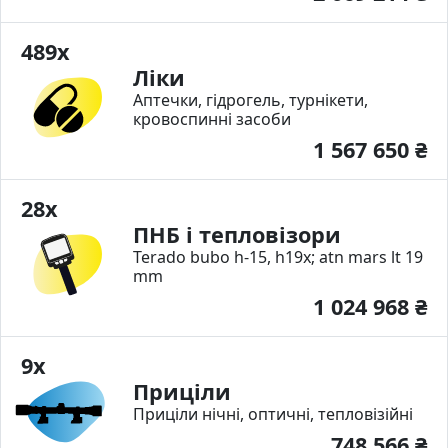
489x
Ліки
Аптечки, гідрогель, турнікети,
кровоспинні засоби
1 567 650 ₴
28x
ПНБ і тепловізори
Terado bubo h-15, h19x; atn mars lt 19
mm
1 024 968 ₴
9x
Приціли
Приціли нічні, оптичні, тепловізійні
748 566 ₴