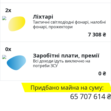
2x
Ліхтарі
Тактичні світлодіодні фонарі, налобні
фонарі, прожектори
7 308 ₴
0x
Заробітні плати, премії
Всі доходи ідуть виключно на
потреби ЗСУ
0 ₴
Придбано майна на суму:
65 707 614 ₴