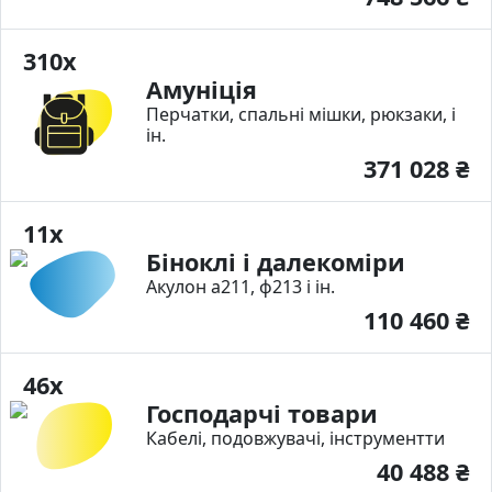
310x
Амуніція
Перчатки, спальні мішки, рюкзаки, і
ін.
371 028 ₴
11x
Біноклі і далекоміри
Акулон а211, ф213 і ін.
110 460 ₴
46x
Господарчі товари
Кабелі, подовжувачі, інструментти
40 488 ₴