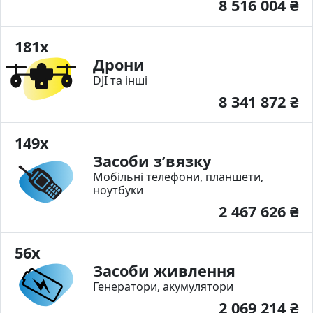
8 516 004 ₴
181x
Дрони
DJI та інші
8 341 872 ₴
149x
Засоби з’вязку
Мобільні телефони, планшети,
ноутбуки
2 467 626 ₴
56x
Засоби живлення
Генератори, акумулятори
2 069 214 ₴